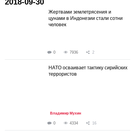
2018-09-30
Жертвами землетрясения и
цунами в Индонезии стали сотни
человек
0
7936
2
НАТО осваивает тактику сирийских
террористов
Владимир Мухин
0
4334
16