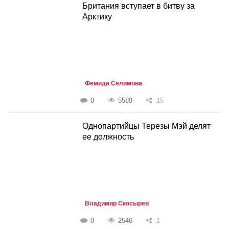
Британия вступает в битву за
Арктику
Фемида Селимова
0
5589
15
Однопартийцы Терезы Мэй делят
ее должность
Владимир Скосырев
0
2546
1