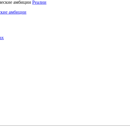
Реалии
ские амбиции
ах