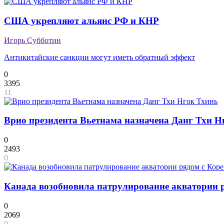
США укрепляют альянс РФ и КНР
Игорь Субботин
Антикитайские санкции могут иметь обратный эффект
0
3395
11
Врио президента Вьетнама назначена Данг Тхи Н
0
2493
0
Канада возобновила патрулирование акватории 
0
2069
0