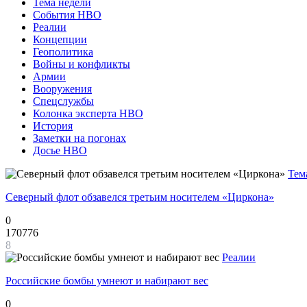
Тема недели
События НВО
Реалии
Концепции
Геополитика
Войны и конфликты
Армии
Вооружения
Спецслужбы
Колонка эксперта НВО
История
Заметки на погонах
Досье НВО
Тем
Северный флот обзавелся третьим носителем «Циркона»
0
170776
8
Реалии
Российские бомбы умнеют и набирают вес
0