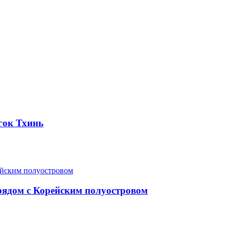
гок Тхинь
рядом с Корейским полуостровом