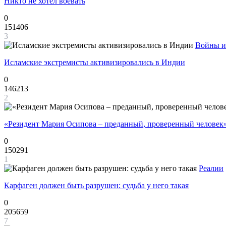
Никто не хотел воевать
0
151406
3
Войны и
Исламские экстремисты активизировались в Индии
0
146213
2
«Резидент Мария Осипова – преданный, проверенный человек
0
150291
1
Реалии
Карфаген должен быть разрушен: судьба у него такая
0
205659
7