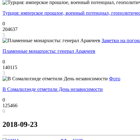
Турция: имперское прошлое, военный потенциал, геополитиче
0
204637
5
Заметки на погон
Пламенные монархисты: генерал Аракчеев
0
140115
3
Фото
В Сомалилэнде отметили День независимости
0
125466
0
2018-09-23