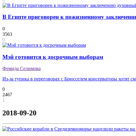
В Египте приговорен к пожизненному заключени
0
3563
0
Мэй готовится к досрочным выборам
Фемида Селимова
Из-за тупика в переговорах с Брюсселем консерваторы хотят с
0
2467
1
2018-09-20