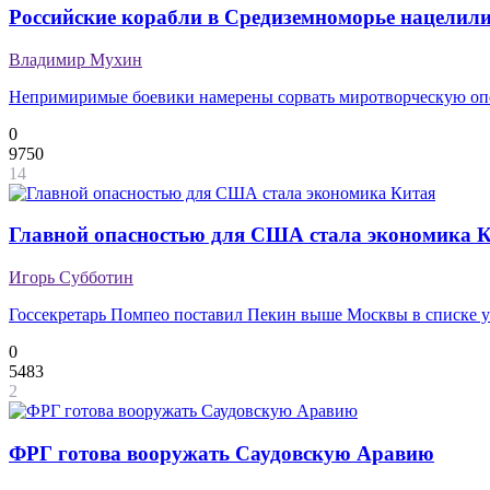
Российские корабли в Средиземноморье нацелил
Владимир Мухин
Непримиримые боевики намерены сорвать миротворческую опе
0
9750
14
Главной опасностью для США стала экономика 
Игорь Субботин
Госсекретарь Помпео поставил Пекин выше Москвы в списке у
0
5483
2
ФРГ готова вооружать Саудовскую Аравию