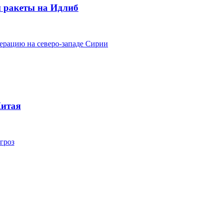
и ракеты на Идлиб
рацию на северо-западе Сирии
Китая
гроз