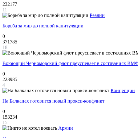
232177
11
Реалии
Борьба за мир до полной капитуляции
0
371785
18
Воюющий Черноморский флот преуспевает в состязаниях ВМФ
0
223985
4
Концепции
На Балканах готовится новый прокси-конфликт
0
153234
15
Армии