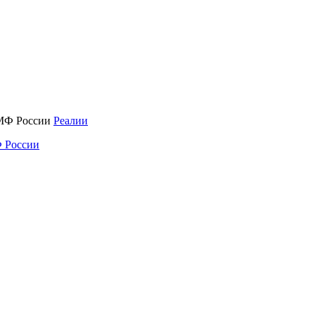
Реалии
 России