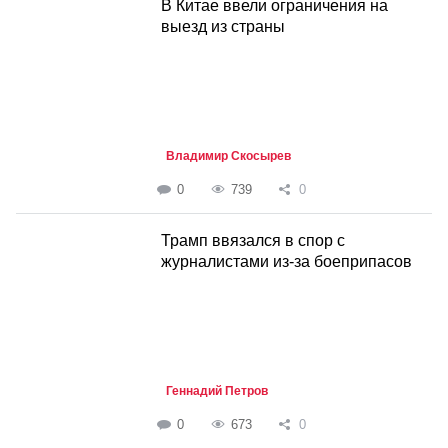
В Китае ввели ограничения на
выезд из страны
Владимир Скосырев
0
739
0
Трамп ввязался в спор с
журналистами из-за боеприпасов
Геннадий Петров
0
673
0