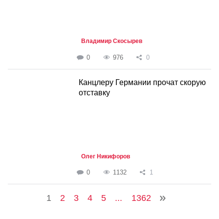
Владимир Скосырев
0
976
0
Канцлеру Германии прочат скорую
отставку
Олег Никифоров
0
1132
1
1
2
3
4
5
...
1362