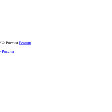
Реалии
 России