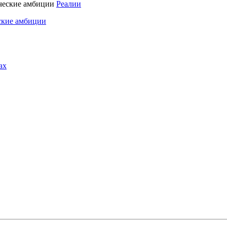
Реалии
ские амбиции
ах