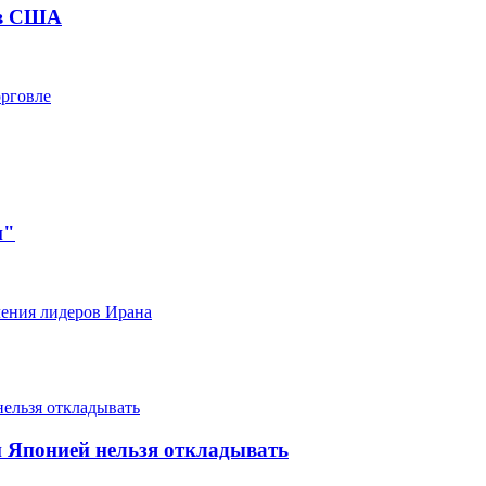
ов США
орговле
н"
ления лидеров Ирана
 Японией нельзя откладывать