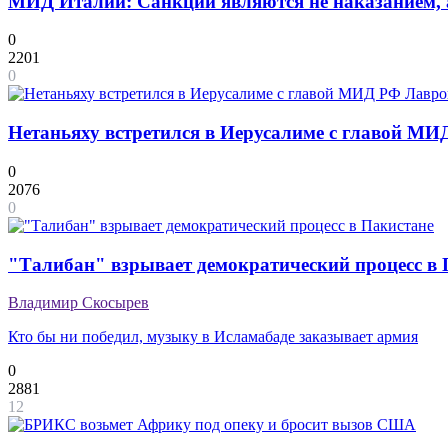
МИД Италии: Санкции являются не наказанием, 
0
2201
0
Нетаньяху встретился в Иерусалиме с главой 
0
2076
0
"Талибан" взрывает демократический процесс в 
Владимир Скосырев
Кто бы ни победил, музыку в Исламабаде заказывает армия
0
2881
12