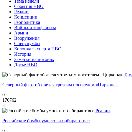
Тема недели
События НВО
Реалии
Концепции
Геополитика
Войны и конфликты
Армии
Вооружения
Спецслужбы
Колонка эксперта НВО
История
Заметки на погонах
Досье НВО
Тем
Северный флот обзавелся третьим носителем «Циркона»
0
170762
8
Реалии
Российские бомбы умнеют и набирают вес
0