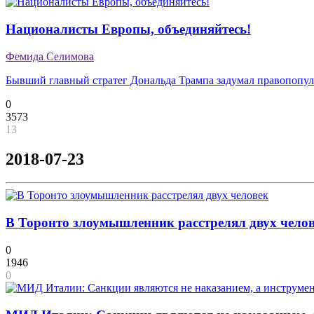
Националисты Европы, объединяйтесь!
Фемида Селимова
Бывший главный стратег Дональда Трампа задумал правопопул
0
3573
13
2018-07-23
В Торонто злоумышленник расстрелял двух чело
0
1946
0