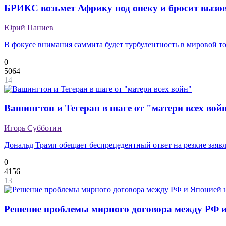
БРИКС возьмет Африку под опеку и бросит выз
Юрий Паниев
В фокусе внимания саммита будет турбулентность в мировой т
0
5064
14
Вашингтон и Тегеран в шаге от "матери всех вой
Игорь Субботин
Дональд Трамп обещает беспрецедентный ответ на резкие заяв
0
4156
13
Решение проблемы мирного договора между РФ и