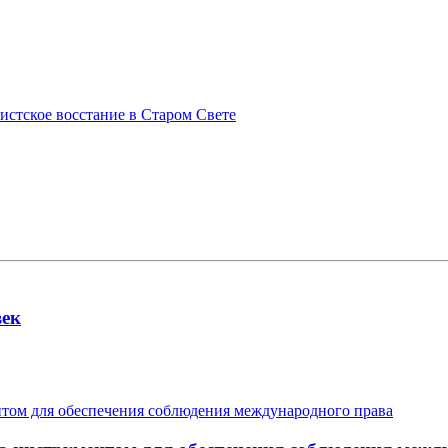
истское восстание в Старом Свете
век