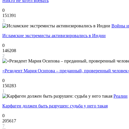
Никто не хотел воевать
0
151391
3
Войны и
Исламские экстремисты активизировались в Индии
0
146208
2
«Резидент Мария Осипова – преданный, проверенный человек
0
150283
1
Реалии
Карфаген должен быть разрушен: судьба у него такая
0
205617
7