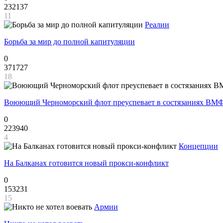
232137
11
Реалии
Борьба за мир до полной капитуляции
0
371727
18
Воюющий Черноморский флот преуспевает в состязаниях ВМФ
0
223940
4
Концепции
На Балканах готовится новый прокси-конфликт
0
153231
15
Армии