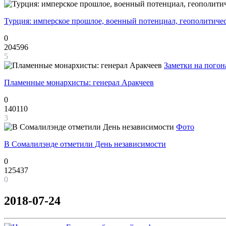
Турция: имперское прошлое, военный потенциал, геополитиче
0
204596
5
Заметки на погон
Пламенные монархисты: генерал Аракчеев
0
140110
3
Фото
В Сомалилэнде отметили День независимости
0
125437
0
2018-07-24