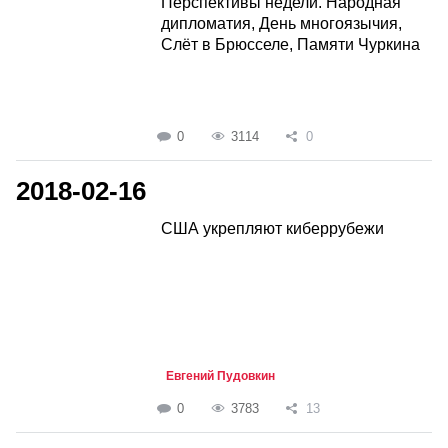
Перспективы недели. Народная
дипломатия, День многоязычия,
Слёт в Брюсселе, Памяти Чуркина
0
3114
0
2018-02-16
США укрепляют киберрубежи
Евгений Пудовкин
0
3783
13