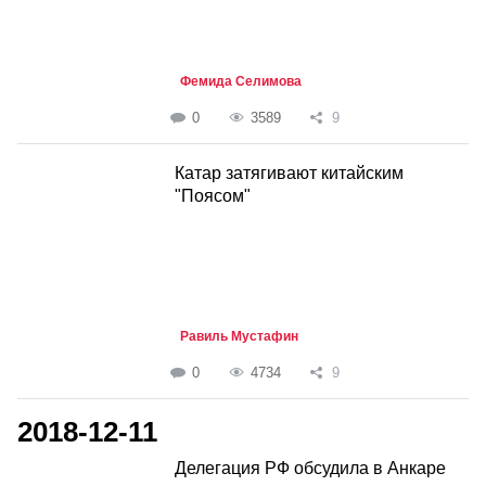
Фемида Селимова
0
3589
9
Катар затягивают китайским
"Поясом"
Равиль Мустафин
0
4734
9
2018-12-11
Делегация РФ обсудила в Анкаре