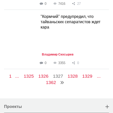
0
7416
27
"Кормчий" предупредил, что
тайваньских сепаратистов ждет
кара
Владимир Скосырев
0
3355
0
1
...
1325
1326
1327
1328
1329
...
1362
Проекты