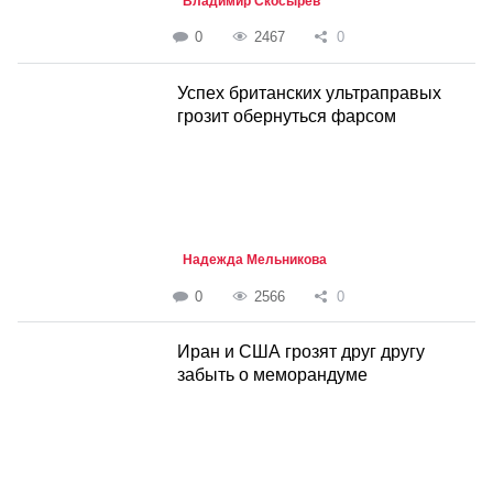
Владимир Скосырев
0
2467
0
Успех британских ультраправых
грозит обернуться фарсом
Надежда Мельникова
0
2566
0
Иран и США грозят друг другу
забыть о меморандуме