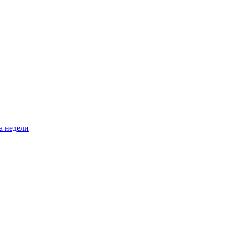
а недели