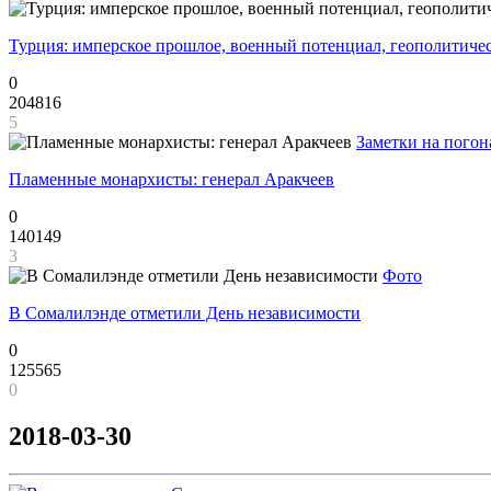
Турция: имперское прошлое, военный потенциал, геополитиче
0
204816
5
Заметки на погон
Пламенные монархисты: генерал Аракчеев
0
140149
3
Фото
В Сомалилэнде отметили День независимости
0
125565
0
2018-03-30