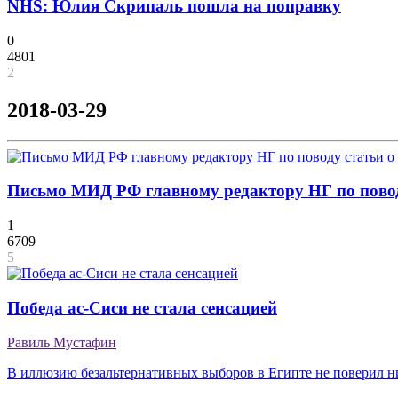
NHS: Юлия Скрипаль пошла на поправку
0
4801
2
2018-03-29
Письмо МИД РФ главному редактору НГ по повод
1
6709
5
Победа ас-Сиси не стала сенсацией
Равиль Мустафин
В иллюзию безальтернативных выборов в Египте не поверил н