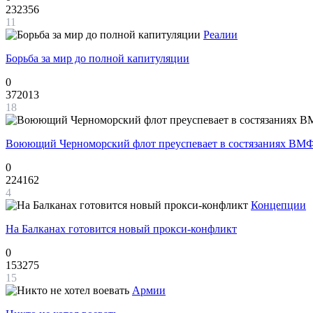
232356
11
Реалии
Борьба за мир до полной капитуляции
0
372013
18
Воюющий Черноморский флот преуспевает в состязаниях ВМФ
0
224162
4
Концепции
На Балканах готовится новый прокси-конфликт
0
153275
15
Армии