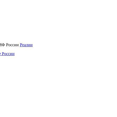
Реалии
 России