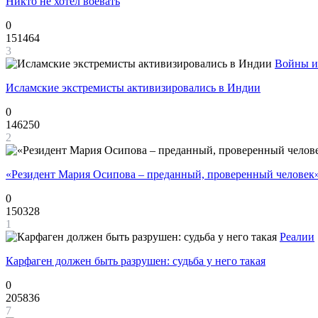
Никто не хотел воевать
0
151464
3
Войны и
Исламские экстремисты активизировались в Индии
0
146250
2
«Резидент Мария Осипова – преданный, проверенный человек
0
150328
1
Реалии
Карфаген должен быть разрушен: судьба у него такая
0
205836
7