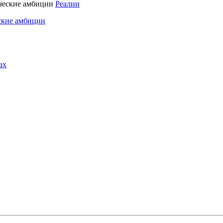
Реалии
ские амбиции
ах