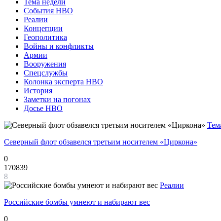
Тема недели
События НВО
Реалии
Концепции
Геополитика
Войны и конфликты
Армии
Вооружения
Спецслужбы
Колонка эксперта НВО
История
Заметки на погонах
Досье НВО
Тем
Северный флот обзавелся третьим носителем «Циркона»
0
170839
8
Реалии
Российские бомбы умнеют и набирают вес
0