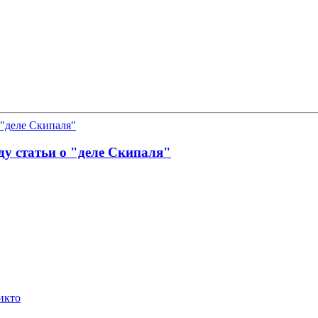
у статьи о "деле Скипаля"
икто