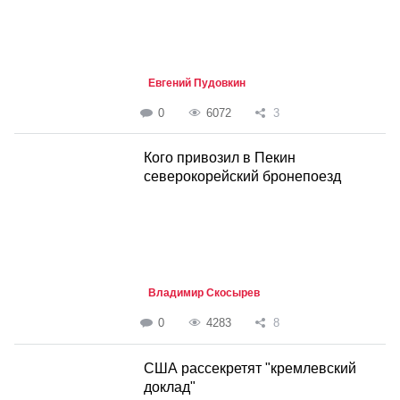
Евгений Пудовкин
0
6072
3
Кого привозил в Пекин
северокорейский бронепоезд
Владимир Скосырев
0
4283
8
США рассекретят "кремлевский
доклад"