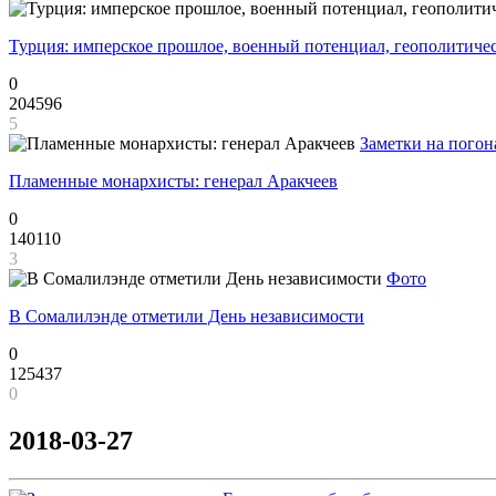
Турция: имперское прошлое, военный потенциал, геополитиче
0
204596
5
Заметки на погон
Пламенные монархисты: генерал Аракчеев
0
140110
3
Фото
В Сомалилэнде отметили День независимости
0
125437
0
2018-03-27