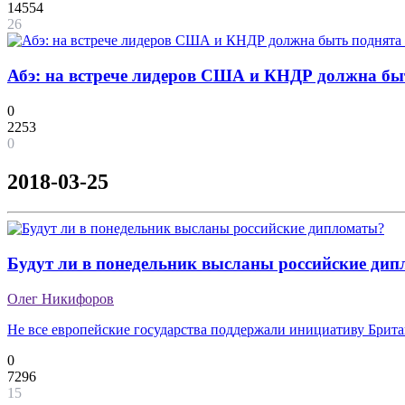
14554
26
Абэ: на встрече лидеров США и КНДР должна бы
0
2253
0
2018-03-25
Будут ли в понедельник высланы российские ди
Олег Никифоров
Не все европейские государства поддержали инициативу Брит
0
7296
15