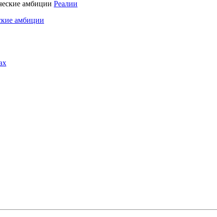
Реалии
ские амбиции
ах