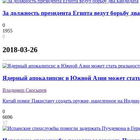
За должность президента Египта ведут борьбу дв
0
1955
0
2018-03-26
Ядерный апокалипсис в Южной Азии может стат
Владимир Скосырев
Китай помог Пакистану создать оружие, нацеленное на Индию
0
6696
17