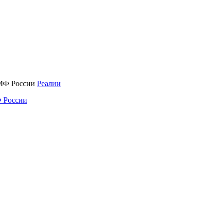
Реалии
 России