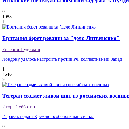
Испанские спецслужбы помогли задержать Пучде
0
1988
1
Британия берет реванш за "дело Литвиненко"
Евгений Пудовкин
Лондону удалось настроить против РФ коллективный Запад
1
4646
9
Тегеран создает живой щит из российских военны
Игорь Субботин
Израиль подает Кремлю особо важный сигнал
0