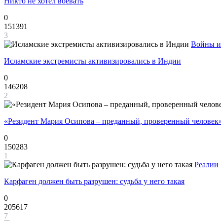
Никто не хотел воевать
0
151391
3
Войны и
Исламские экстремисты активизировались в Индии
0
146208
2
«Резидент Мария Осипова – преданный, проверенный человек
0
150283
1
Реалии
Карфаген должен быть разрушен: судьба у него такая
0
205617
7