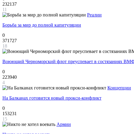
232137
11
Реалии
Борьба за мир до полной капитуляции
0
371727
18
Воюющий Черноморский флот преуспевает в состязаниях ВМФ
0
223940
4
Концепции
На Балканах готовится новый прокси-конфликт
0
153231
15
Армии