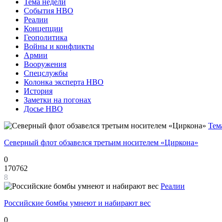
Тема недели
События НВО
Реалии
Концепции
Геополитика
Войны и конфликты
Армии
Вооружения
Спецслужбы
Колонка эксперта НВО
История
Заметки на погонах
Досье НВО
Тем
Северный флот обзавелся третьим носителем «Циркона»
0
170762
8
Реалии
Российские бомбы умнеют и набирают вес
0