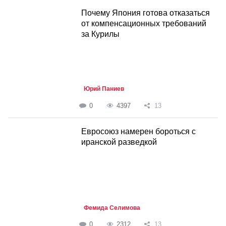
Почему Япония готова отказаться
от компенсационных требований
за Курилы
Юрий Паниев
0
4397
13
Евросоюз намерен бороться с
иранской разведкой
Фемида Селимова
0
2312
13