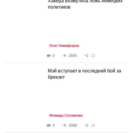
Хакера возмутила ложь немецких
политиков
Олег Никифоров
0
2845
13
Мэй вступает в последний бой за
брекзит
Фемида Селимова
0
3098
14