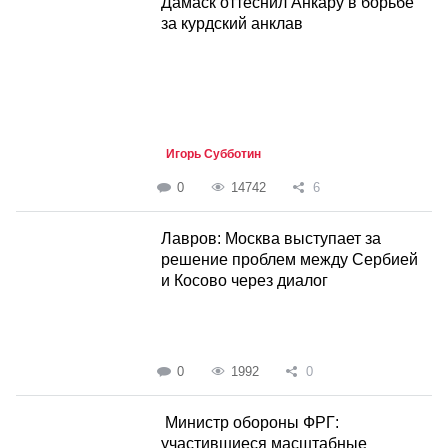
Дамаск оттеснил Анкару в борьбе
за курдский анклав
Игорь Субботин
0
14742
6
Лавров: Москва выступает за
решение проблем между Сербией
и Косово через диалог
0
1992
0
Министр обороны ФРГ:
участившиеся масштабные