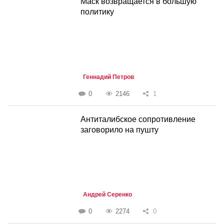
Маск возвращается в большую
политику
Геннадий Петров
0
2146
1
Антиталибское сопротивление
заговорило на пушту
Андрей Серенко
0
2274
0