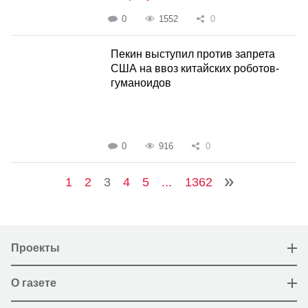
0
1552
0
Пекин выступил против запрета
США на ввоз китайских роботов-
гуманоидов
0
916
0
1
2
3
4
5
...
1362
Проекты
О газете