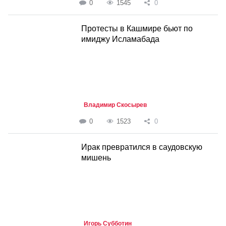
0
1545
0
Протесты в Кашмире бьют по
имиджу Исламабада
Владимир Скосырев
0
1523
0
Ирак превратился в саудовскую
мишень
Игорь Субботин