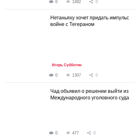
0
1492
0
Нетаньяху хочет придать импульс
войне с Тегераном
Игорь Субботин
0
1307
0
Чад объявил о решении выйти из
Международного уголовного суда
0
477
0