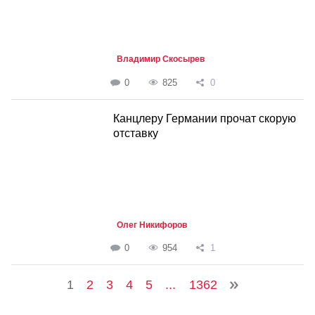
Владимир Скосырев
0
825
0
Канцлеру Германии прочат скорую
отставку
Олег Никифоров
0
954
1
1
2
3
4
5
...
1362