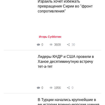
Израиль хочет избежать
превращения Сирии во "фронт
сопротивления"
Игорь Субботин
0
3609
30
Лидеры КНДР и США провели в
Ханое десятиминутную встречу
тет-а-тет
0
1956
0
В Турции начались крупнейшие в
ее истории военно-морские учения