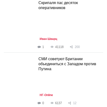
Скрипаля пас десяток
оперативников
Иван Шварц
1
41118
200
СМИ советуют Британии
объединиться с Западом против
Путина
НГ-Online
0
6137
12