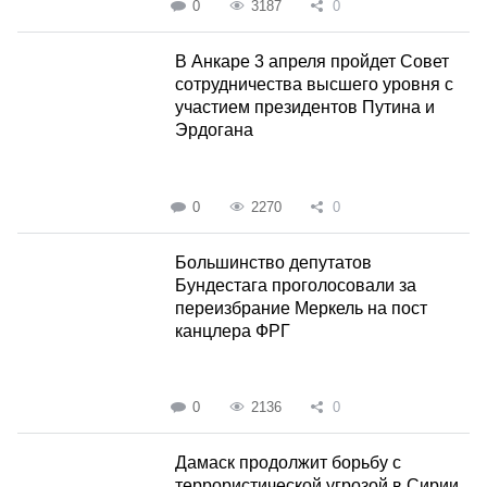
0
3187
0
В Анкаре 3 апреля пройдет Совет
сотрудничества высшего уровня с
участием президентов Путина и
Эрдогана
0
2270
0
Большинство депутатов
Бундестага проголосовали за
переизбрание Меркель на пост
канцлера ФРГ
0
2136
0
Дамаск продолжит борьбу с
террористической угрозой в Сирии