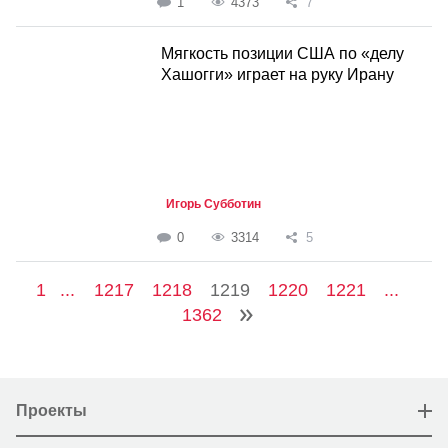
1
4373
7
Мягкость позиции США по «делу
Хашогги» играет на руку Ирану
Игорь Субботин
0
3314
5
1
...
1217
1218
1219
1220
1221
...
1362
Проекты