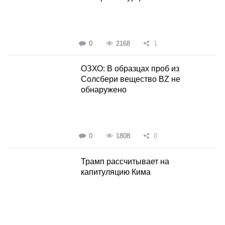
0
2168
1
ОЗХО: В образцах проб из
Солсбери вещество BZ не
обнаружено
0
1808
0
Трамп рассчитывает на
капитуляцию Кима