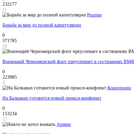
232177
11
Реалии
Борьба за мир до полной капитуляции
0
371785
18
Воюющий Черноморский флот преуспевает в состязаниях ВМФ
0
223985
4
Концепции
На Балканах готовится новый прокси-конфликт
0
153234
15
Армии