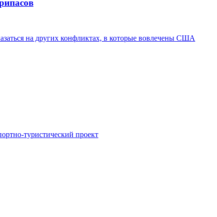
припасов
казаться на других конфликтах, в которые вовлечены США
портно-туристический проект