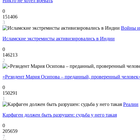
Никто не хотел воевать
0
151406
3
Войны и
Исламские экстремисты активизировались в Индии
0
146213
2
«Резидент Мария Осипова – преданный, проверенный человек
0
150291
1
Реалии
Карфаген должен быть разрушен: судьба у него такая
0
205659
7