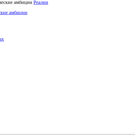
Реалии
ские амбиции
ах