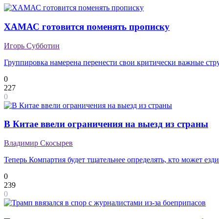
ХАМАС готовится поменять прописку
Игорь Субботин
Группировка намерена перенести свои критически важные ст
0
227
0
В Китае ввели ограничения на выезд из страны
Владимир Скосырев
Теперь Компартия будет тщательнее определять, кто может езди
0
239
0