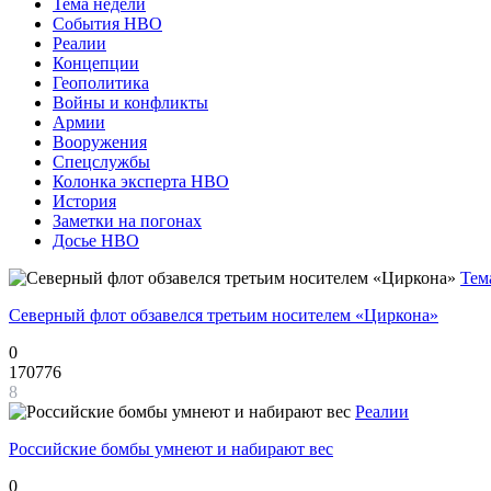
Тема недели
События НВО
Реалии
Концепции
Геополитика
Войны и конфликты
Армии
Вооружения
Спецслужбы
Колонка эксперта НВО
История
Заметки на погонах
Досье НВО
Тем
Северный флот обзавелся третьим носителем «Циркона»
0
170776
8
Реалии
Российские бомбы умнеют и набирают вес
0