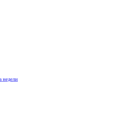
а недели