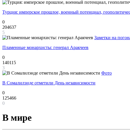
Турция: имперское прошлое, военный потенциал, геополитиче
0
204637
5
Заметки на погон
Пламенные монархисты: генерал Аракчеев
0
140115
3
Фото
В Сомалилэнде отметили День независимости
0
125466
0
В мире