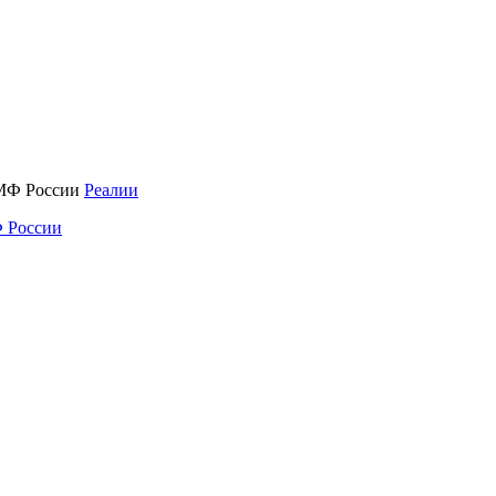
Реалии
 России