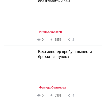
обезглавить Иран
Игорь Субботин
0
3858
2
Вестминстер пробует вывести
брекзит из тупика
Фемида Селимова
0
3381
4