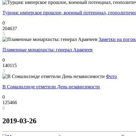
Турция: имперское прошлое, военный потенциал, геополитиче
0
204637
5
Заметки на погон
Пламенные монархисты: генерал Аракчеев
0
140115
3
Фото
В Сомалилэнде отметили День независимости
0
125466
0
2019-03-26