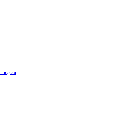
а недели