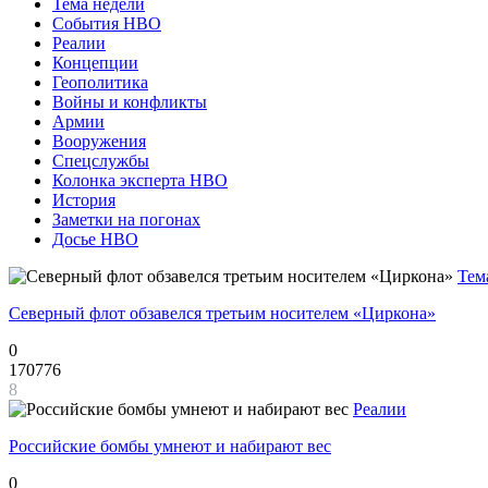
Тема недели
События НВО
Реалии
Концепции
Геополитика
Войны и конфликты
Армии
Вооружения
Спецслужбы
Колонка эксперта НВО
История
Заметки на погонах
Досье НВО
Тем
Северный флот обзавелся третьим носителем «Циркона»
0
170776
8
Реалии
Российские бомбы умнеют и набирают вес
0