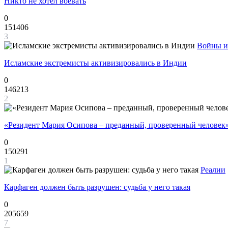
Никто не хотел воевать
0
151406
3
Войны и
Исламские экстремисты активизировались в Индии
0
146213
2
«Резидент Мария Осипова – преданный, проверенный человек
0
150291
1
Реалии
Карфаген должен быть разрушен: судьба у него такая
0
205659
7