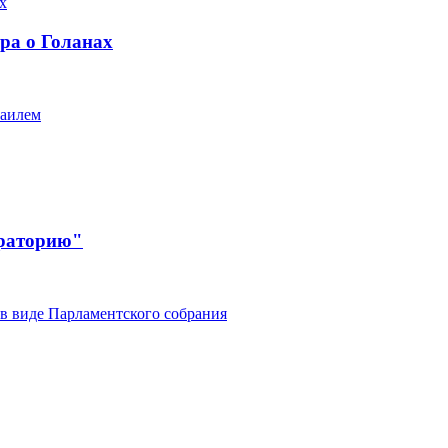
ра о Голанах
раилем
ораторию"
в виде Парламентского собрания