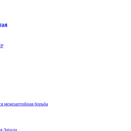
тая
НР
ся межпартийная борьба