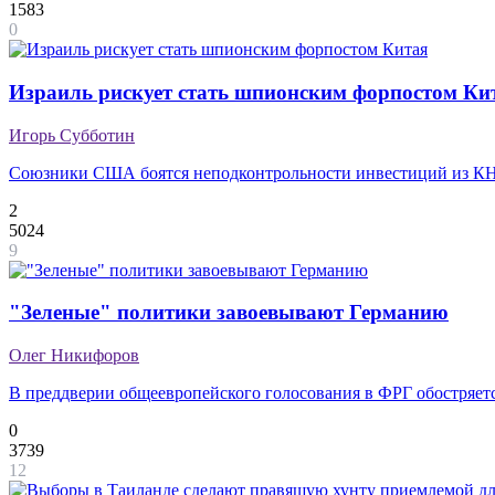
1583
0
Израиль рискует стать шпионским форпостом Ки
Игорь Субботин
Союзники США боятся неподконтрольности инвестиций из К
2
5024
9
"Зеленые" политики завоевывают Германию
Олег Никифоров
В преддверии общеевропейского голосования в ФРГ обостряет
0
3739
12