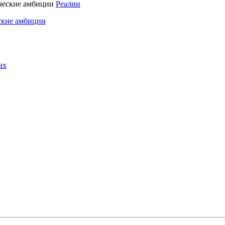
Реалии
ские амбиции
ах