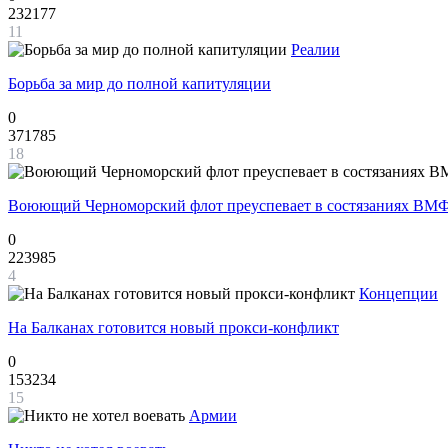
232177
11
Реалии
Борьба за мир до полной капитуляции
0
371785
18
Воюющий Черноморский флот преуспевает в состязаниях ВМФ
0
223985
4
Концепции
На Балканах готовится новый прокси-конфликт
0
153234
15
Армии