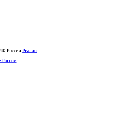
Реалии
 России