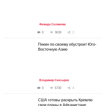
Фемида Селимова
0
3639
2
Пекин по-своему обустроит Юго-
Восточную Азию
Владимир Скосырев
0
5730
4
США готовы раскрыть Кремлю
свои планы в Афганистане