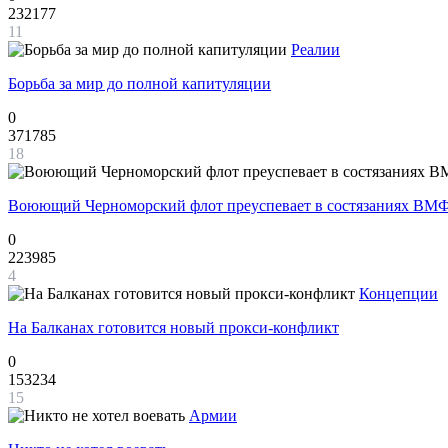
232177
11
Реалии
Борьба за мир до полной капитуляции
0
371785
18
Воюющий Черноморский флот преуспевает в состязаниях ВМФ
0
223985
4
Концепции
На Балканах готовится новый прокси-конфликт
0
153234
15
Армии