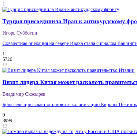
1
Турция присоединила Иран к антикурдскому фро
Игорь Субботин
Совместная операция на севере Ирака стала сигналом Вашинг
1
5726
12
Визит лидера Китая может расколоть правительс
Владимир Скосырев
Брюссель призывает остановить колонизацию Европы Пекино
0
3999
13