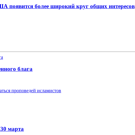
США появится более широкий круг общих интересов
енного блага
гаться проповедей исламистов
 30 марта