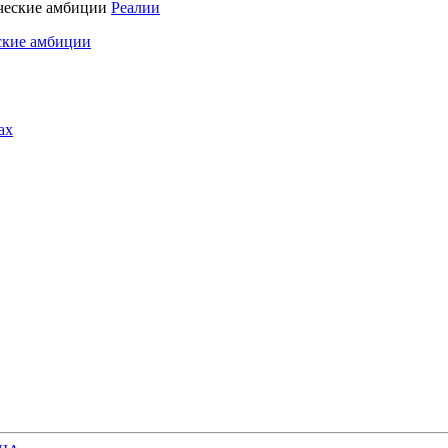
Реалии
ские амбиции
ах