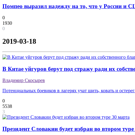
Помпео выразил надежду на то, что у России и 
0
1930
0
2019-03-18
В Китае уйгуров берут под стражу ради их собств
Владимир Скосырев
Потенциальных боевиков в лагерях учат шить, ковать и остере
0
5538
3
Президент Словакии будет избран во втором туре