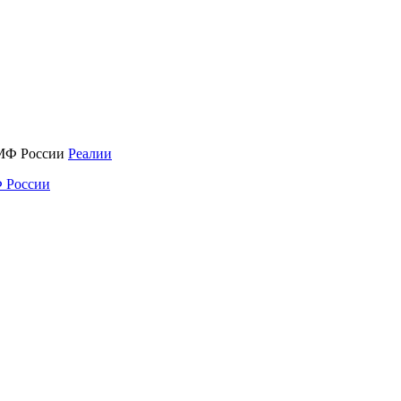
Реалии
 России