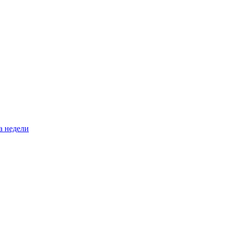
а недели