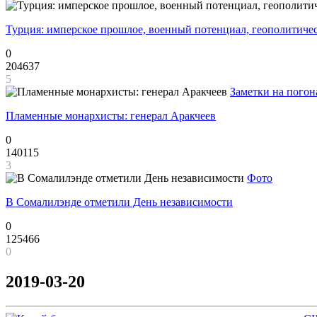
Турция: имперское прошлое, военный потенциал, геополитиче
0
204637
5
Заметки на погон
Пламенные монархисты: генерал Аракчеев
0
140115
3
Фото
В Сомалилэнде отметили День независимости
0
125466
0
2019-03-20