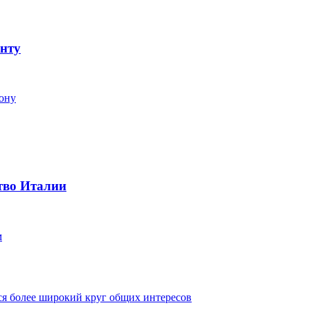
нту
тону
тво Италии
м