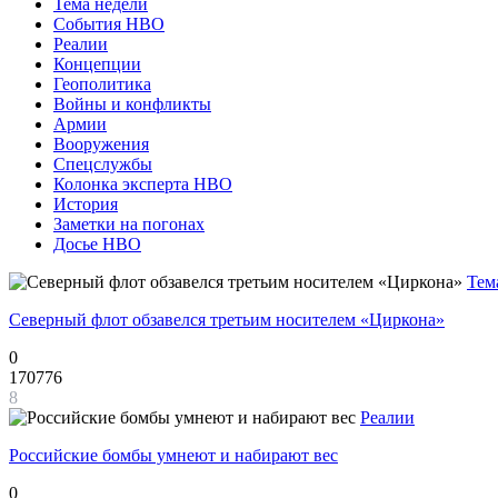
Тема недели
События НВО
Реалии
Концепции
Геополитика
Войны и конфликты
Армии
Вооружения
Спецслужбы
Колонка эксперта НВО
История
Заметки на погонах
Досье НВО
Тем
Северный флот обзавелся третьим носителем «Циркона»
0
170776
8
Реалии
Российские бомбы умнеют и набирают вес
0