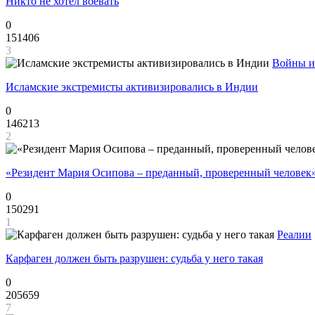
Никто не хотел воевать
0
151406
3
Войны и
Исламские экстремисты активизировались в Индии
0
146213
2
«Резидент Мария Осипова – преданный, проверенный человек
0
150291
1
Реалии
Карфаген должен быть разрушен: судьба у него такая
0
205659
7