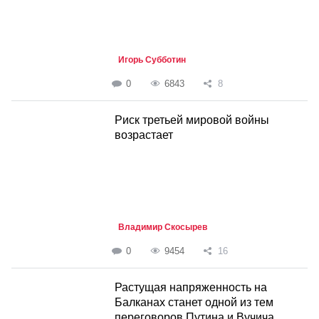
Игорь Субботин
0
6843
8
Риск третьей мировой войны
возрастает
Владимир Скосырев
0
9454
16
Растущая напряженность на
Балканах станет одной из тем
переговоров Путина и Вучича