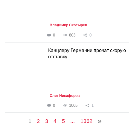
Владимир Скосырев
0
863
0
Канцлеру Германии прочат скорую
отставку
Олег Никифоров
0
1005
1
1
2
3
4
5
...
1362