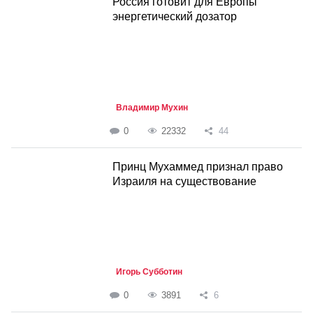
Россия готовит для Европы
энергетический дозатор
Владимир Мухин
0
22332
44
Принц Мухаммед признал право
Израиля на существование
Игорь Субботин
0
3891
6