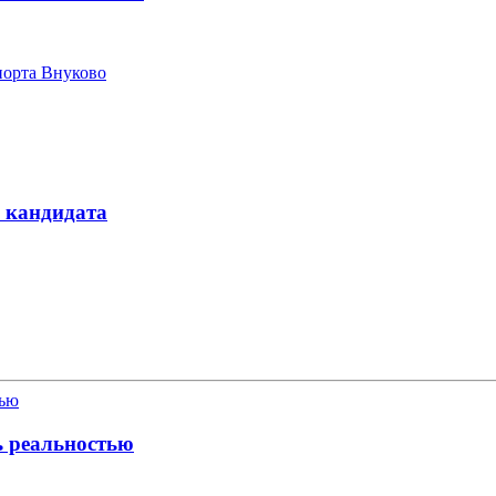
порта Внуково
а кандидата
ь реальностью