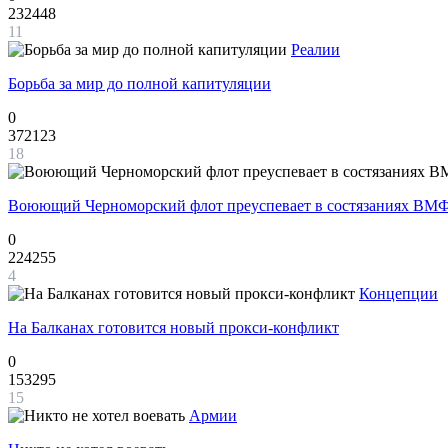
232448
11
Реалии
Борьба за мир до полной капитуляции
0
372123
18
Воюющий Черноморский флот преуспевает в состязаниях ВМФ
0
224255
4
Концепции
На Балканах готовится новый прокси-конфликт
0
153295
15
Армии