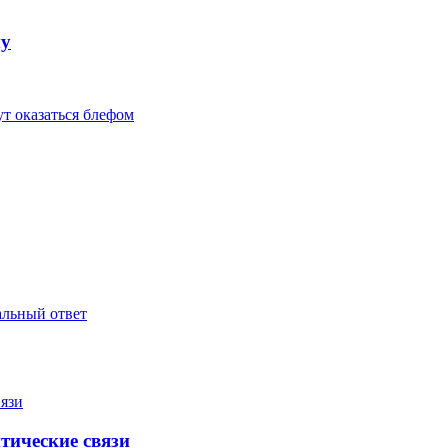
му
т оказаться блефом
альный ответ
тические связи