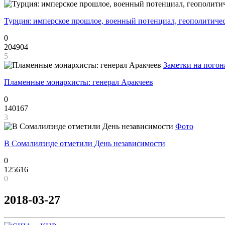
Турция: имперское прошлое, военный потенциал, геополитиче
0
204904
5
Заметки на погон
Пламенные монархисты: генерал Аракчеев
0
140167
3
Фото
В Сомалилэнде отметили День независимости
0
125616
0
2018-03-27