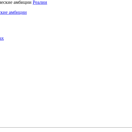
Реалии
ские амбиции
ах