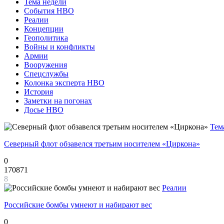
Тема недели
События НВО
Реалии
Концепции
Геополитика
Войны и конфликты
Армии
Вооружения
Спецслужбы
Колонка эксперта НВО
История
Заметки на погонах
Досье НВО
Тем
Северный флот обзавелся третьим носителем «Циркона»
0
170871
8
Реалии
Российские бомбы умнеют и набирают вес
0