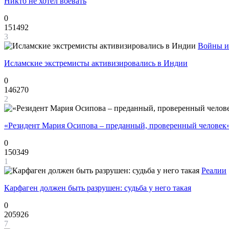
Никто не хотел воевать
0
151492
3
Войны и
Исламские экстремисты активизировались в Индии
0
146270
2
«Резидент Мария Осипова – преданный, проверенный человек
0
150349
1
Реалии
Карфаген должен быть разрушен: судьба у него такая
0
205926
7