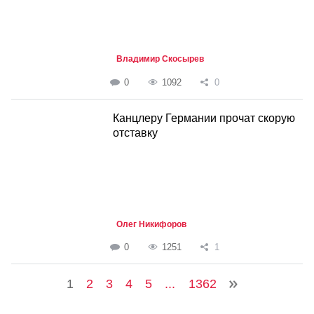
Владимир Скосырев
0
1092
0
Канцлеру Германии прочат скорую
отставку
Олег Никифоров
0
1251
1
1
2
3
4
5
...
1362