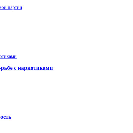
ной партии
орьбе с наркотиками
ость