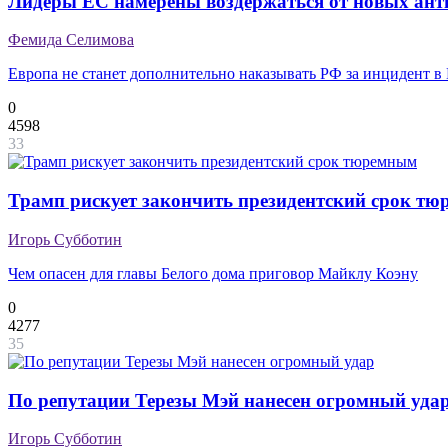
Лидеры ЕС намерены воздержаться от новых ант
Фемида Селимова
Европа не станет дополнительно наказывать РФ за инцидент в
0
4598
33
Трамп рискует закончить президентский срок т
Игорь Субботин
Чем опасен для главы Белого дома приговор Майклу Коэну
0
4277
35
По репутации Терезы Мэй нанесен огромный уда
Игорь Субботин