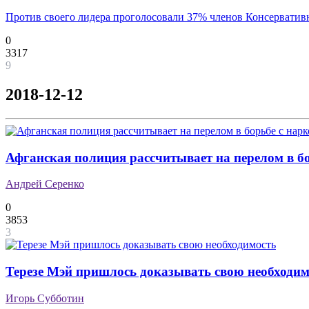
Против своего лидера проголосовали 37% членов Консерватив
0
3317
9
2018-12-12
Афганская полиция рассчитывает на перелом в б
Андрей Серенко
0
3853
3
Терезе Мэй пришлось доказывать свою необходим
Игорь Субботин