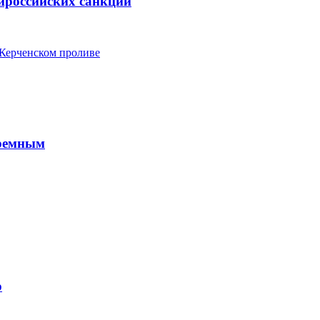
ироссийских санкций
 Керченском проливе
юремным
р