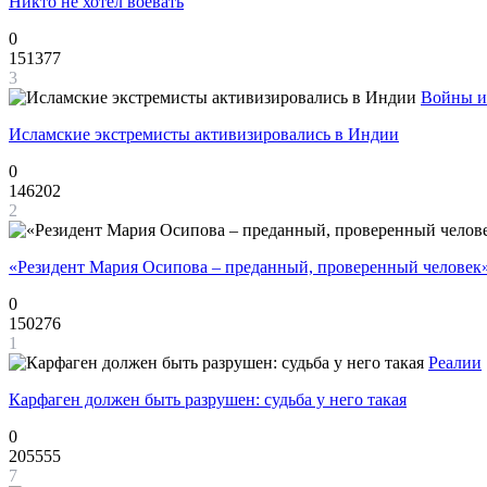
Никто не хотел воевать
0
151377
3
Войны и
Исламские экстремисты активизировались в Индии
0
146202
2
«Резидент Мария Осипова – преданный, проверенный человек
0
150276
1
Реалии
Карфаген должен быть разрушен: судьба у него такая
0
205555
7