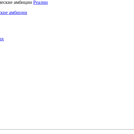
Реалии
ские амбиции
ах