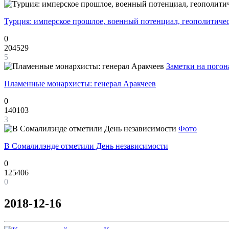
Турция: имперское прошлое, военный потенциал, геополитиче
0
204529
5
Заметки на погон
Пламенные монархисты: генерал Аракчеев
0
140103
3
Фото
В Сомалилэнде отметили День независимости
0
125406
0
2018-12-16