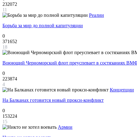
232072
11
Реалии
Борьба за мир до полной капитуляции
0
371652
18
Воюющий Черноморский флот преуспевает в состязаниях ВМФ
0
223874
4
Концепции
На Балканах готовится новый прокси-конфликт
0
153224
15
Армии