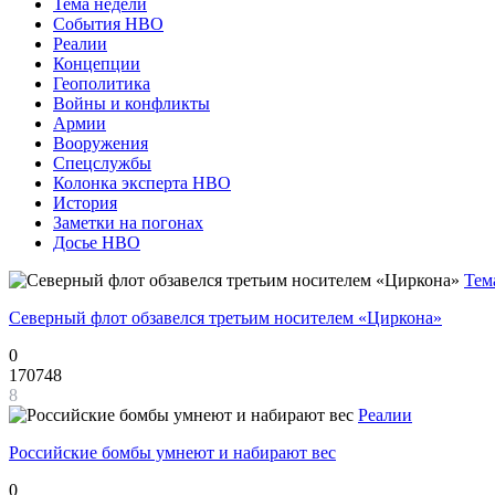
Тема недели
События НВО
Реалии
Концепции
Геополитика
Войны и конфликты
Армии
Вооружения
Спецслужбы
Колонка эксперта НВО
История
Заметки на погонах
Досье НВО
Тем
Северный флот обзавелся третьим носителем «Циркона»
0
170748
8
Реалии
Российские бомбы умнеют и набирают вес
0