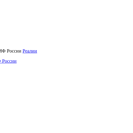
Реалии
 России