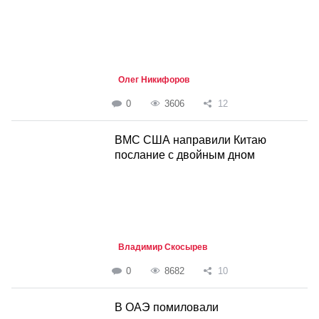
Олег Никифоров
0
3606
12
ВМС США направили Китаю
послание с двойным дном
Владимир Скосырев
0
8682
10
В ОАЭ помиловали