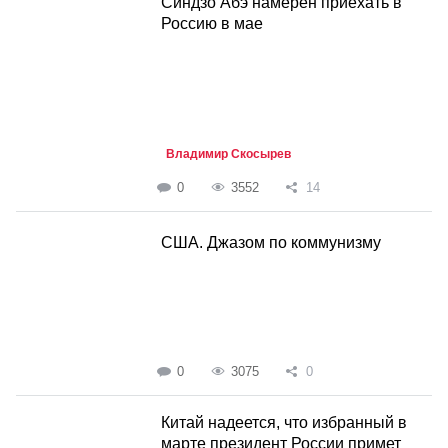
Синдзо Абэ намерен приехать в
Россию в мае
Владимир Скосырев
0
3552
14
США. Джазом по коммунизму
0
3075
0
Китай надеется, что избранный в
марте президент России примет