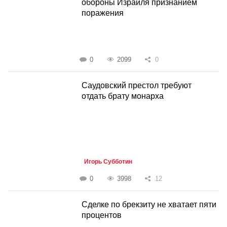
обороны Израиля признанием
поражения
0
2099
0
Саудовский престол требуют
отдать брату монарха
Игорь Субботин
0
3998
12
Сделке по брекзиту не хватает пяти
процентов