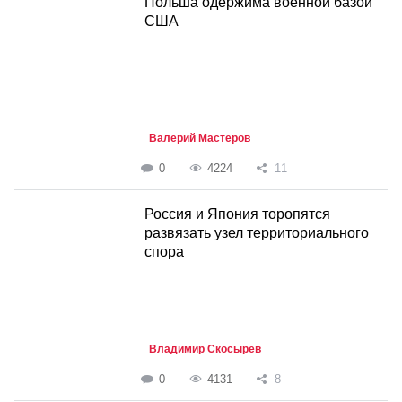
Польша одержима военной базой
США
Валерий Мастеров
0
4224
11
Россия и Япония торопятся
развязать узел территориального
спора
Владимир Скосырев
0
4131
8