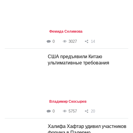
Фемида Селимова
0
3027
14
США предъявили Китаю
ультимативные требования
Владимир Скосырев
0
5757
20
Халифа Хафтар удивил участников
форума в Палермо