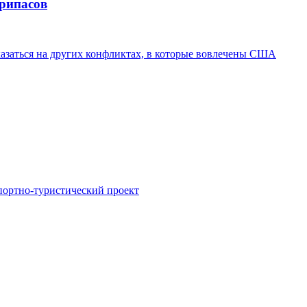
припасов
казаться на других конфликтах, в которые вовлечены США
портно-туристический проект