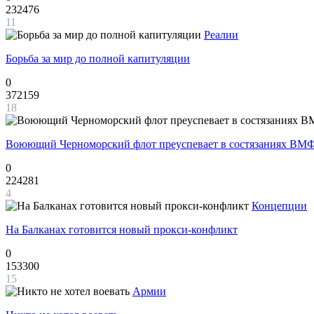
232476
11
Реалии
Борьба за мир до полной капитуляции
0
372159
18
Воюющий Черноморский флот преуспевает в состязаниях ВМФ
0
224281
4
Концепции
На Балканах готовится новый прокси-конфликт
0
153300
15
Армии