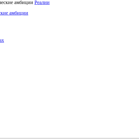
Реалии
ские амбиции
ах