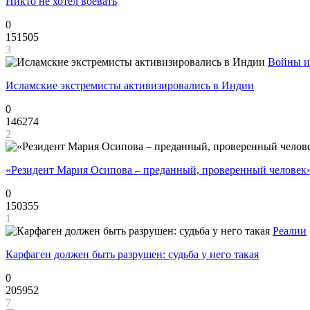
Никто не хотел воевать
0
151505
3
Войны и
Исламские экстремисты активизировались в Индии
0
146274
2
«Резидент Мария Осипова – преданный, проверенный человек
0
150355
1
Реалии
Карфаген должен быть разрушен: судьба у него такая
0
205952
7