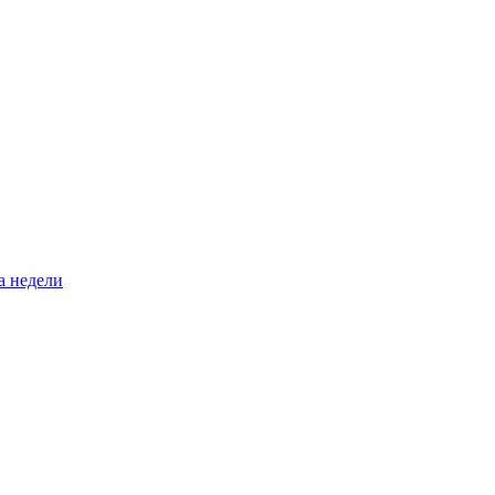
а недели