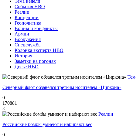
Тема недели
События НВО
Реалии
Концепции
Геополитика
Войны и конфликты
Армии
Вооружения
Спецслужбы
Колонка эксперта НВО
История
Заметки на погонах
Досье НВО
Тем
Северный флот обзавелся третьим носителем «Циркона»
0
170881
8
Реалии
Российские бомбы умнеют и набирают вес
0