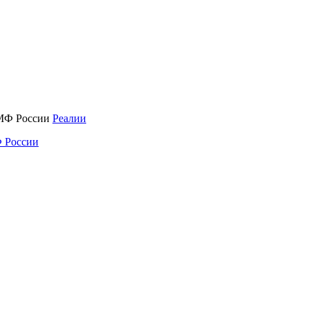
Реалии
 России