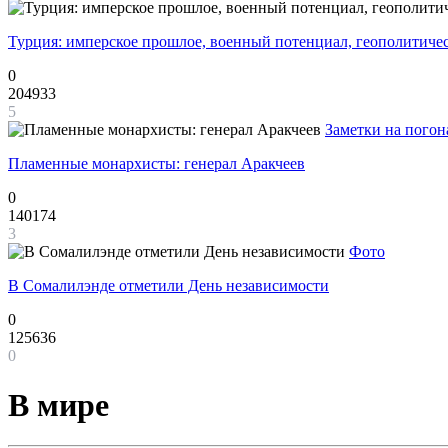
Турция: имперское прошлое, военный потенциал, геополитиче
0
204933
5
Заметки на погон
Пламенные монархисты: генерал Аракчеев
0
140174
3
Фото
В Сомалилэнде отметили День независимости
0
125636
0
В мире