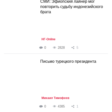
СМИ: Эфиопский лайнер мог
повторить судьбу индонезийского
брата
НГ-Online
0
2828
5
Письмо турецкого президента
Михаил Тимофеев
0
4385
1