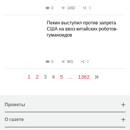
0
1492
0
Пекин выступил против запрета
США на ввоз китайских роботов-
гуманоидов
0
901
0
1
2
3
4
5
...
1362
Проекты
О газете