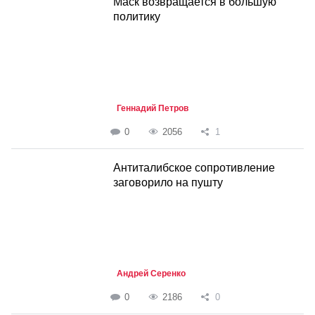
Маск возвращается в большую
политику
Геннадий Петров
0
2056
1
Антиталибское сопротивление
заговорило на пушту
Андрей Серенко
0
2186
0