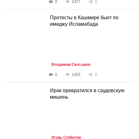
0
1477
0
Протесты в Кашмире бьют по
имиджу Исламабада
Владимир Скосырев
0
1455
0
Ирак превратился в саудовскую
мишень
Игорь Субботин