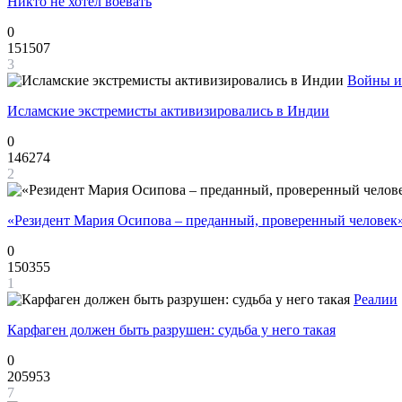
Никто не хотел воевать
0
151507
3
Войны и
Исламские экстремисты активизировались в Индии
0
146274
2
«Резидент Мария Осипова – преданный, проверенный человек
0
150355
1
Реалии
Карфаген должен быть разрушен: судьба у него такая
0
205953
7