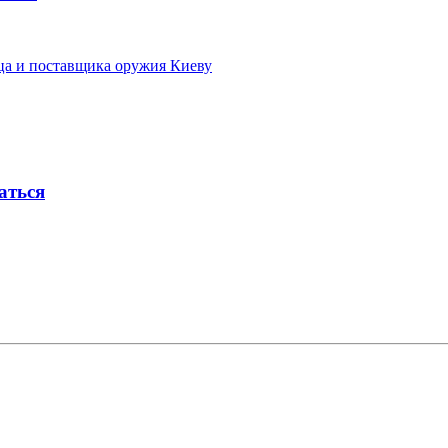
ца и поставщика оружия Киеву
аться