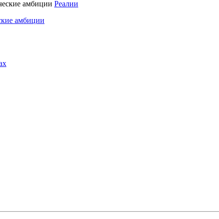
Реалии
ские амбиции
ах