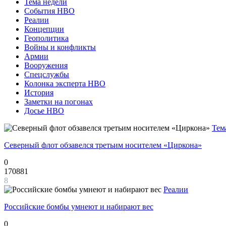
Тема недели
События НВО
Реалии
Концепции
Геополитика
Войны и конфликты
Армии
Вооружения
Спецслужбы
Колонка эксперта НВО
История
Заметки на погонах
Досье НВО
Тем
Северный флот обзавелся третьим носителем «Циркона»
0
170881
8
Реалии
Российские бомбы умнеют и набирают вес
0