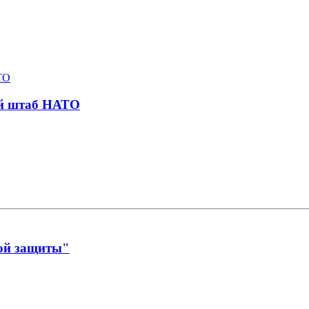
ий штаб НАТО
ой защиты"