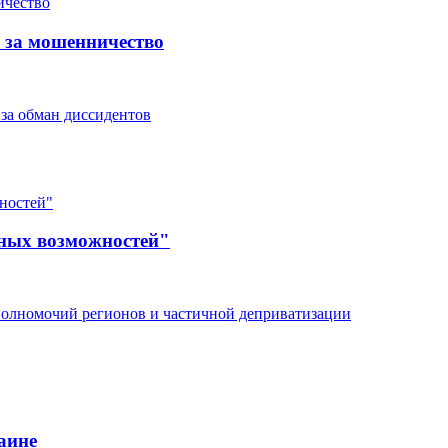
 за мошенничество
за обман диссидентов
вных возможностей"
полномочий регионов и частичной деприватизации
аине