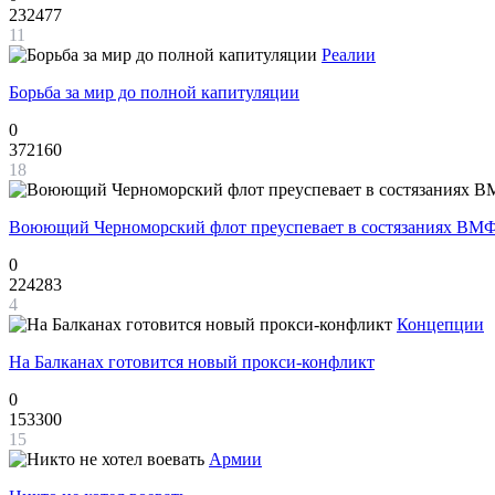
232477
11
Реалии
Борьба за мир до полной капитуляции
0
372160
18
Воюющий Черноморский флот преуспевает в состязаниях ВМФ
0
224283
4
Концепции
На Балканах готовится новый прокси-конфликт
0
153300
15
Армии