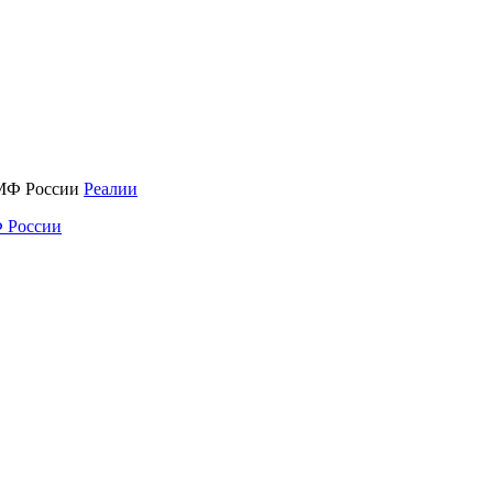
Реалии
 России