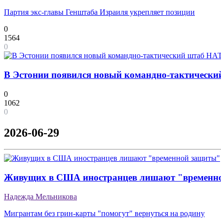
Партия экс-главы Генштаба Израиля укрепляет позиции
0
1564
0
В Эстонии появился новый командно-тактическ
0
1062
0
2026-06-29
Живущих в США иностранцев лишают "временн
Надежда Мельникова
Мигрантам без грин-карты "помогут" вернуться на родину