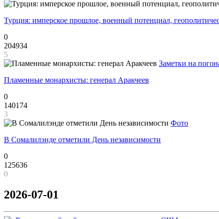
Турция: имперское прошлое, военный потенциал, геополитиче
0
204934
5
Заметки на погон
Пламенные монархисты: генерал Аракчеев
0
140174
3
Фото
В Сомалилэнде отметили День независимости
0
125636
0
2026-07-01