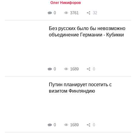
Олег Никифоров
0
3761
32
Без русских было бы невозможно
объединение Германии - Кубикки
0
1689
0
Путин планирует посетить с
визитом Финляндию
0
1689
0