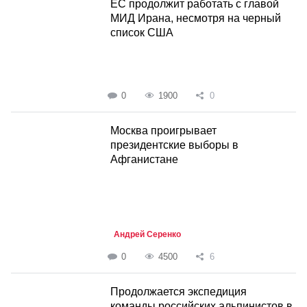
ЕС продолжит работать с главой
МИД Ирана, несмотря на черный
список США
0
1900
0
Москва проигрывает
президентские выборы в
Афганистане
Андрей Серенко
0
4500
6
Продолжается экспедиция
команды российских альпинистов в