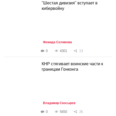
"Шестая дивизия" вступает в
кибервойну
Фемида Селимова
0
4301
13
КНР стягивает воинские части к
границам Гонконга
Владимир Скосырев
0
5650
26