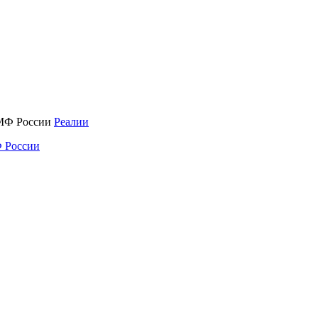
Реалии
 России