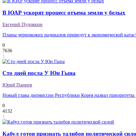
В ЮАР ускорят процесс отъема земли у белых
Евгений Пудовкин
Планы чернокожих радикалов приведут к экономической катас
0
7636
1
Сто дней посла У Юн Гына
Юрий Паниев
Новый глава дипмиссии Республики Корея назвал приоритеты 
0
4132
1
Кабул готов признать талибов политической сил