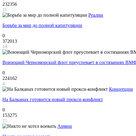
232356
11
Реалии
Борьба за мир до полной капитуляции
0
372013
18
Воюющий Черноморский флот преуспевает в состязаниях ВМФ
0
224162
4
Концепции
На Балканах готовится новый прокси-конфликт
0
153275
15
Армии