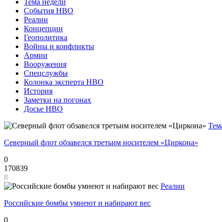
Тема недели
События НВО
Реалии
Концепции
Геополитика
Войны и конфликты
Армии
Вооружения
Спецслужбы
Колонка эксперта НВО
История
Заметки на погонах
Досье НВО
Тем
Северный флот обзавелся третьим носителем «Циркона»
0
170839
8
Реалии
Российские бомбы умнеют и набирают вес
0