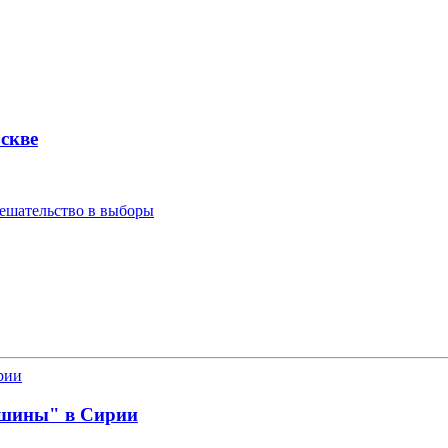
скве
мешательство в выборы
ишины" в Сирии