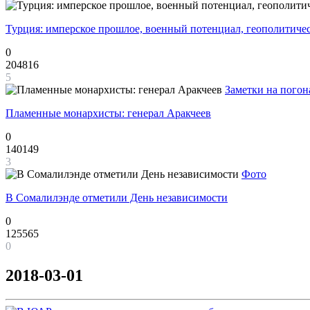
Турция: имперское прошлое, военный потенциал, геополитиче
0
204816
5
Заметки на погон
Пламенные монархисты: генерал Аракчеев
0
140149
3
Фото
В Сомалилэнде отметили День независимости
0
125565
0
2018-03-01