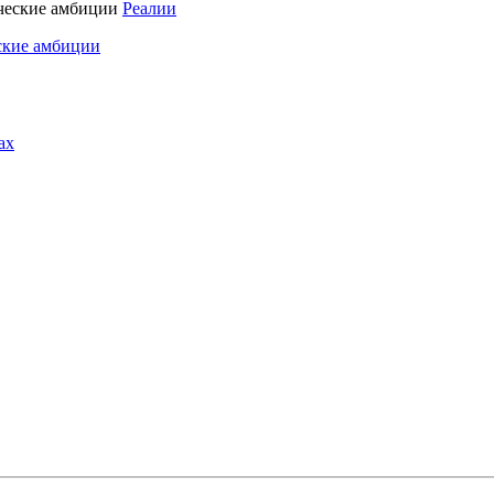
Реалии
ские амбиции
ах