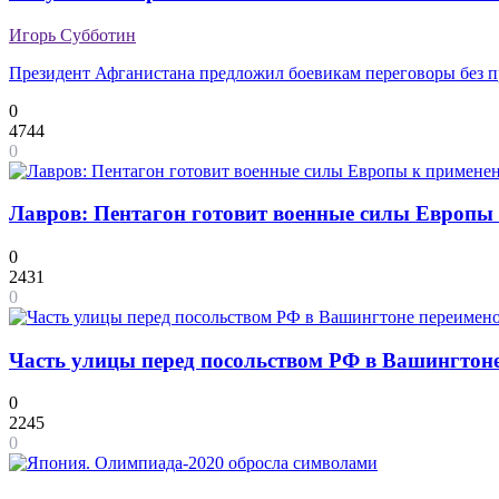
Игорь Субботин
Президент Афганистана предложил боевикам переговоры без 
0
4744
0
Лавров: Пентагон готовит военные силы Европы 
0
2431
0
Часть улицы перед посольством РФ в Вашингтоне
0
2245
0