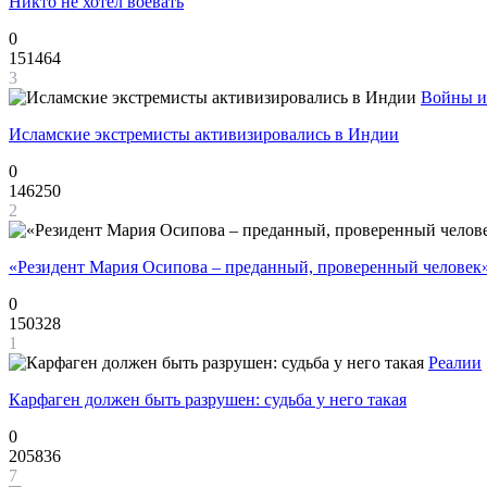
Никто не хотел воевать
0
151464
3
Войны и
Исламские экстремисты активизировались в Индии
0
146250
2
«Резидент Мария Осипова – преданный, проверенный человек
0
150328
1
Реалии
Карфаген должен быть разрушен: судьба у него такая
0
205836
7