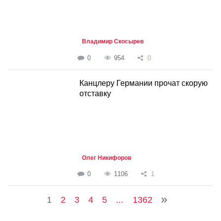
Владимир Скосырев
0
954
0
Канцлеру Германии прочат скорую
отставку
Олег Никифоров
0
1106
1
1
2
3
4
5
...
1362