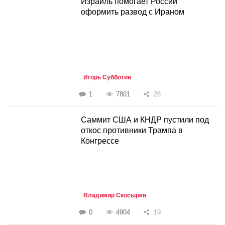
Израиль помогает России
оформить развод с Ираном
Игорь Субботин
1
7801
28
Саммит США и КНДР пустили под
откос противники Трампа в
Конгрессе
Владимир Скосырев
0
4904
19