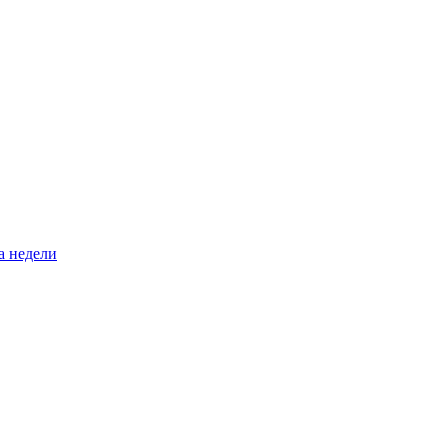
а недели