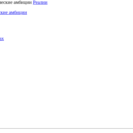
Реалии
ские амбиции
ах