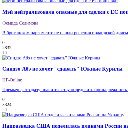
Мэй нейтрализовала опасные для сделки с ЕС по
Фемида Селимова
В британском парламенте не нашли решения ирландской диле
0
2835
10
Синдзо Абэ не хочет "сдавать" Южные Курилы
НГ-Online
Премьер дал задачу правительству определить принадлежность
0
3324
20
Нацразведка США поделилась планами России н