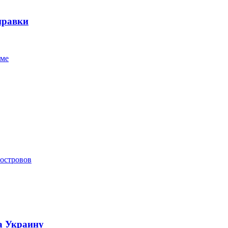
правки
мме
 островов
а Украину