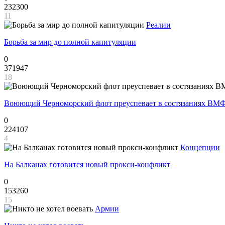
232300
11
Реалии
Борьба за мир до полной капитуляции
0
371947
18
Воюющий Черноморский флот преуспевает в состязаниях ВМФ
0
224107
4
Концепции
На Балканах готовится новый прокси-конфликт
0
153260
15
Армии