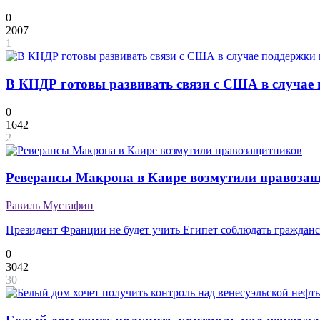
0
2007
1
В КНДР готовы развивать связи с США в случае 
0
1642
2
Реверансы Макрона в Каире возмутили правоза
Равиль Мустафин
Президент Франции не будет учить Египет соблюдать граждан
0
3042
30