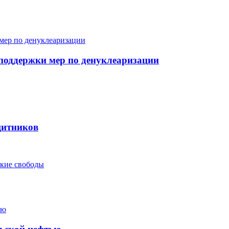
поддержки мер по денуклеаризации
щитников
ские свободы