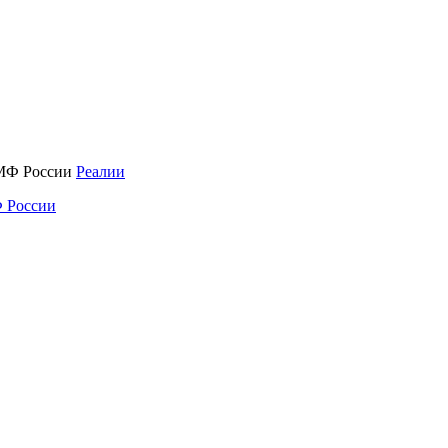
Реалии
 России