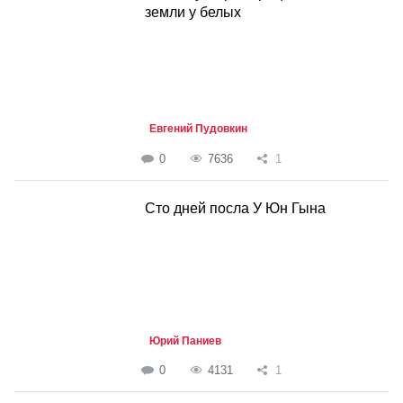
земли у белых
Евгений Пудовкин
0
7636
1
Сто дней посла У Юн Гына
Юрий Паниев
0
4131
1