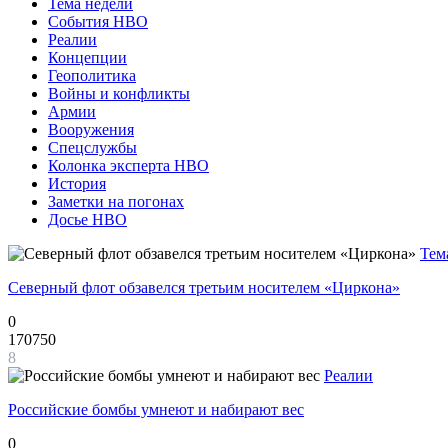
Тема недели
События НВО
Реалии
Концепции
Геополитика
Войны и конфликты
Армии
Вооружения
Спецслужбы
Колонка эксперта НВО
История
Заметки на погонах
Досье НВО
Тем
Северный флот обзавелся третьим носителем «Циркона»
0
170750
8
Реалии
Российские бомбы умнеют и набирают вес
0