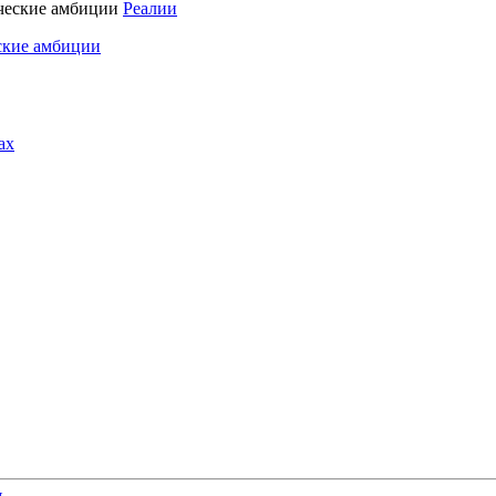
Реалии
ские амбиции
ах