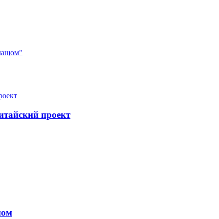
лащом"
итайский проект
ном