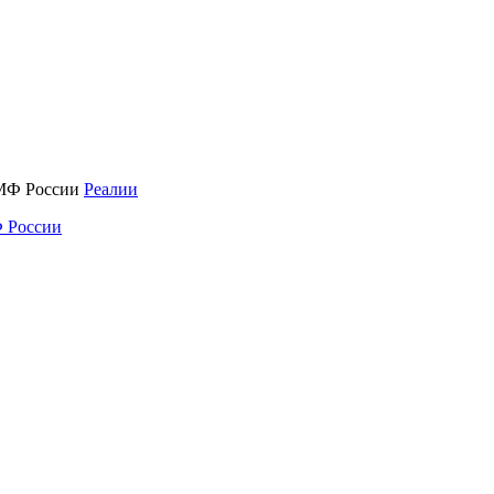
Реалии
 России