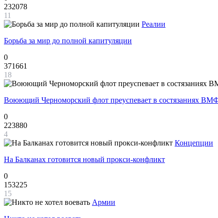
232078
11
Реалии
Борьба за мир до полной капитуляции
0
371661
18
Воюющий Черноморский флот преуспевает в состязаниях ВМФ
0
223880
4
Концепции
На Балканах готовится новый прокси-конфликт
0
153225
15
Армии