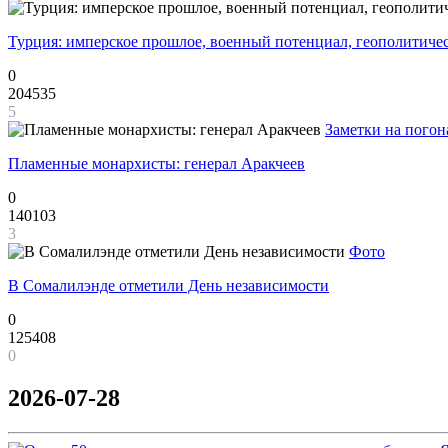
Турция: имперское прошлое, военный потенциал, геополитиче
0
204535
5
Заметки на погон
Пламенные монархисты: генерал Аракчеев
0
140103
3
Фото
В Сомалилэнде отметили День независимости
0
125408
0
2026-07-28