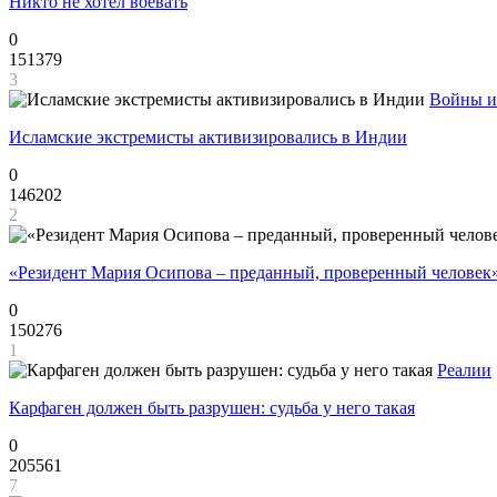
Никто не хотел воевать
0
151379
3
Войны и
Исламские экстремисты активизировались в Индии
0
146202
2
«Резидент Мария Осипова – преданный, проверенный человек
0
150276
1
Реалии
Карфаген должен быть разрушен: судьба у него такая
0
205561
7