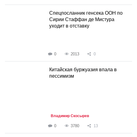
Спецпосланник генсека ООН по
Сирии Стаффан де Мистура
уходит в отставку
0
2013
0
Китайская буржуазия впала в
пессимизм
Владимир Скосырев
0
3780
13