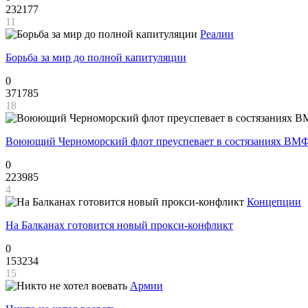
232177
11
Реалии
Борьба за мир до полной капитуляции
0
371785
18
Воюющий Черноморский флот преуспевает в состязаниях ВМФ
0
223985
4
Концепции
На Балканах готовится новый прокси-конфликт
0
153234
15
Армии