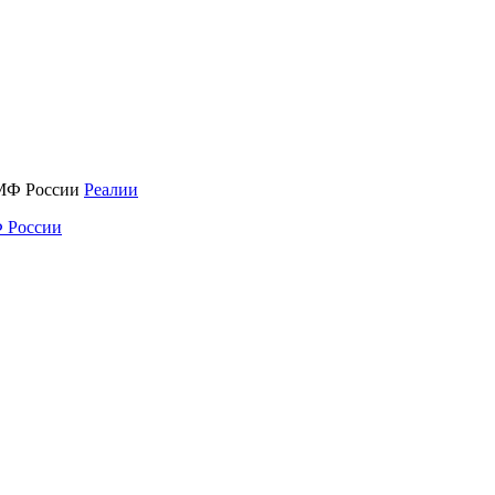
Реалии
 России