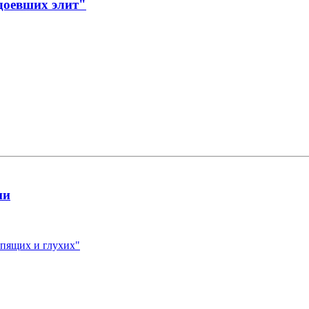
доевших элит"
ии
спящих и глухих"