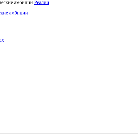
Реалии
ские амбиции
ах