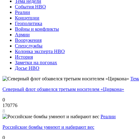
Тема недели
События НВО
Реалии
Концепции
Геополитика
Войны и конфликты
Армии
Вооружения
Спецслужбы
Колонка эксперта НВО
История
Заметки на погонах
Досье НВО
Тем
Северный флот обзавелся третьим носителем «Циркона»
0
170776
8
Реалии
Российские бомбы умнеют и набирают вес
0