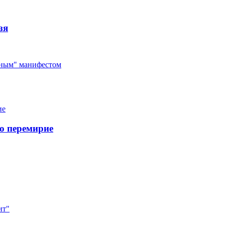
зя
ным" манифестом
о перемирие