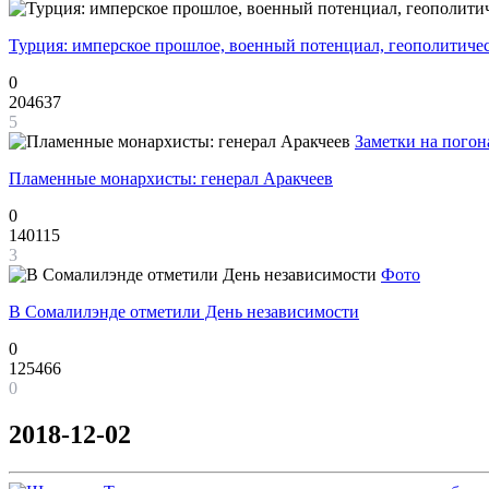
Турция: имперское прошлое, военный потенциал, геополитиче
0
204637
5
Заметки на погон
Пламенные монархисты: генерал Аракчеев
0
140115
3
Фото
В Сомалилэнде отметили День независимости
0
125466
0
2018-12-02