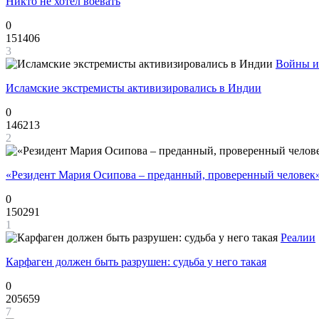
Никто не хотел воевать
0
151406
3
Войны и
Исламские экстремисты активизировались в Индии
0
146213
2
«Резидент Мария Осипова – преданный, проверенный человек
0
150291
1
Реалии
Карфаген должен быть разрушен: судьба у него такая
0
205659
7