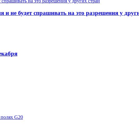
и не будет спрашивать на это разрешения у друг
екабря
 полях G20