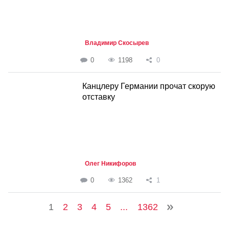
Владимир Скосырев
0
1198
0
Канцлеру Германии прочат скорую
отставку
Олег Никифоров
0
1362
1
1
2
3
4
5
...
1362