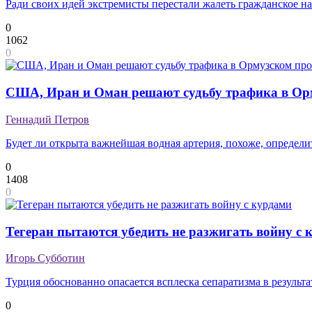
Ради своих идей экстремисты перестали жалеть гражданское н
0
1062
0
США, Иран и Оман решают судьбу трафика в Ор
Геннадий Петров
Будет ли открыта важнейшая водная артерия, похоже, определит
0
1408
0
Тегеран пытаются убедить не разжигать войну с 
Игорь Субботин
Турция обоснованно опасается всплеска сепаратизма в результ
0