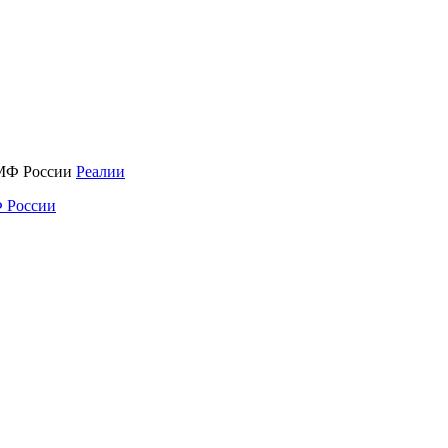
Реалии
 России