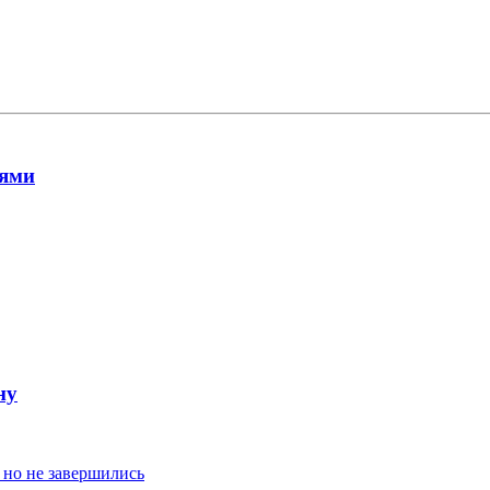
иями
ну
 но не завершились