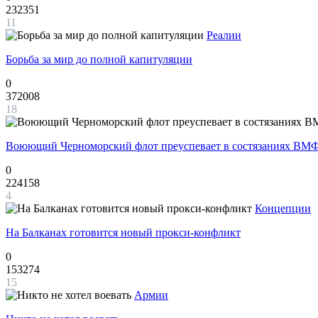
232351
11
Реалии
Борьба за мир до полной капитуляции
0
372008
18
Воюющий Черноморский флот преуспевает в состязаниях ВМФ
0
224158
4
Концепции
На Балканах готовится новый прокси-конфликт
0
153274
15
Армии