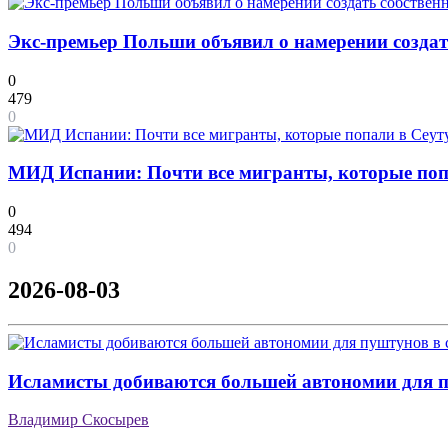
Экс-премьер Польши объявил о намерении созда
0
479
0
МИД Испании: Почти все мигранты, которые попа
0
494
0
2026-08-03
Исламисты добиваются большей автономии для п
Владимир Скосырев