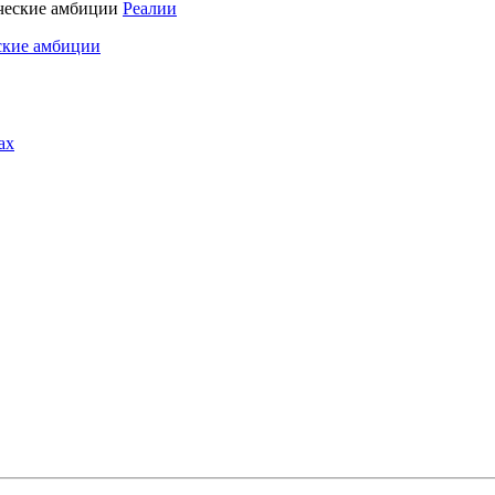
Реалии
ские амбиции
ах