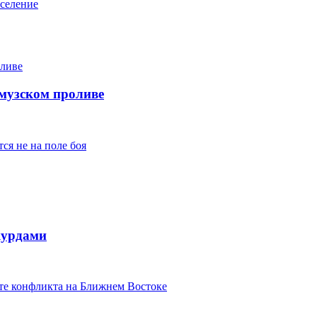
аселение
музском проливе
ся не на поле боя
курдами
ате конфликта на Ближнем Востоке