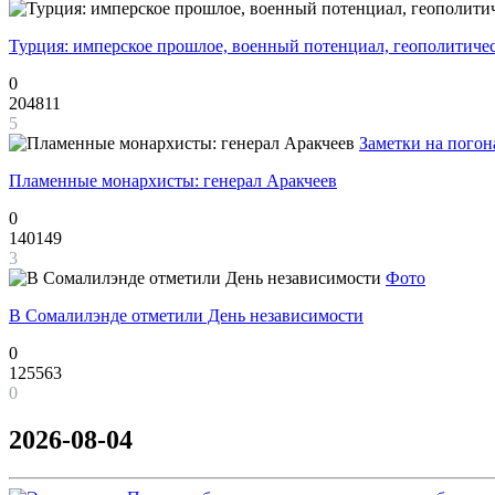
Турция: имперское прошлое, военный потенциал, геополитиче
0
204811
5
Заметки на погон
Пламенные монархисты: генерал Аракчеев
0
140149
3
Фото
В Сомалилэнде отметили День независимости
0
125563
0
2026-08-04