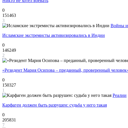
Никто не хотел воевать
0
151463
3
Войны и
Исламские экстремисты активизировались в Индии
0
146249
2
«Резидент Мария Осипова – преданный, проверенный человек
0
150327
1
Реалии
Карфаген должен быть разрушен: судьба у него такая
0
205831
7