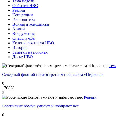
Тема недели
События НВО
Реалии
Концепции
Геополитика
Войны и конфликты
Армии
Вооружения
Спецслужбы
Колонка эксперта НВО
История
Заметки на погонах
Досье НВО
Тем
Северный флот обзавелся третьим носителем «Циркона»
0
170838
8
Реалии
Российские бомбы умнеют и набирают вес
0